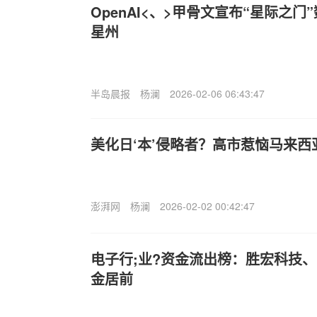
OpenAI<、>甲骨文宣布“星际之
星州
半岛晨报
杨澜
2026-02-06 06:43:47
美化日‘本’侵略者？高市惹恼马来西
澎湃网
杨澜
2026-02-02 00:42:47
电子行;业?资金流出榜：胜宏科技
金居前