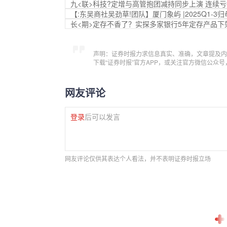
九<联>科技?定增与高管抱团减持同步上演 连续
【:东吴商社吴劲草!团队】厦门象屿 |2025Q1-
长<期>定存不香了？实探多家银行5年定存产品下
声明：证券时报力求信息真实、准确，文章提及内
下载“证券时报”官方APP，或关注官方微信公众
网友评论
登录
后可以发言
网友评论仅供其表达个人看法，并不表明证券时报立场