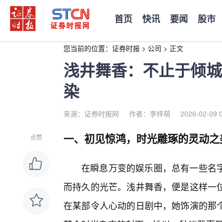
首页
快讯
要闻
股市
您当前的位置：
证券时报
>
公司
>
正文
浅井舞香：不止于倾城
染
来源：证券时报网
作者：李梓萌
2026-02-09 
一、初见惊鸿，时光雕琢的灵动之
点赞
在瞬息万变的娱乐圈，总有一些名字
而持久的光芒。浅井舞香，便是这样一位
在某部令人心动的日剧中，她饰演的那